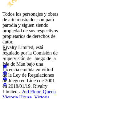
Todos los personajes y obras
de arte mostrados son para
parodia y siguen siendo
propiedad de sus respectivos
propietarios de derechos de
autor.
Rivalry Limited, está
regulado por la Comisión de
Supervisión del Juego de la
Isla de Man bajo una
Licencia emitida en virtud
de la Ley de Regulaciones
de Juego en Línea de 2001
en 2018/01/19. Rivalry
Limited -
2nd Floor, Queen
Victoria House, Victoria
Street, Douglas, Isle of Man,
IM1 2LF
Todas las deudas
son exigibles en la Ley de la
Isla de Man. Rivalry Limited
prohíbe estrictamente el
acceso y los servicios a
personas menores de 18