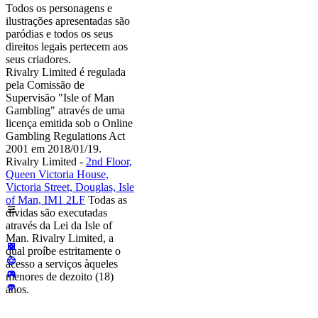
Todos os personagens e
ilustrações apresentadas são
paródias e todos os seus
direitos legais pertecem aos
seus criadores.
Rivalry Limited é regulada
pela Comissão de
Supervisão "Isle of Man
Gambling" através de uma
licença emitida sob o Online
Gambling Regulations Act
2001 em 2018/01/19.
Rivalry Limited -
2nd Floor,
Queen Victoria House,
Victoria Street, Douglas, Isle
of Man, IM1 2LF
Todas as
dívidas são executadas
através da Lei da Isle of
Man. Rivalry Limited, a
qual proíbe estritamente o
acesso a serviços àqueles
menores de dezoito (18)
anos.