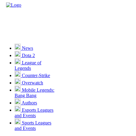
News
Dota 2
League of
Legends
Counter-Strike
Overwatch
Mobile Legends:
Bang Bang
Authors
Esports Leagues
and Events
Sports Leagues
and Events