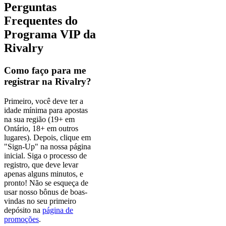
Perguntas
Frequentes do
Programa VIP da
Rivalry
Como faço para me
registrar na Rivalry?
Primeiro, você deve ter a
idade mínima para apostas
na sua região (19+ em
Ontário, 18+ em outros
lugares). Depois, clique em
"Sign-Up" na nossa página
inicial. Siga o processo de
registro, que deve levar
apenas alguns minutos, e
pronto! Não se esqueça de
usar nosso bônus de boas-
vindas no seu primeiro
depósito na
página de
promoções
.