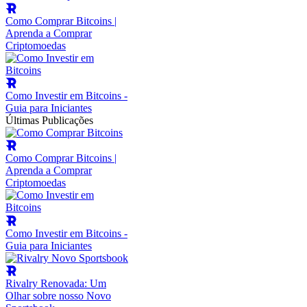
Como Comprar Bitcoins |
Aprenda a Comprar
Criptomoedas
Como Investir em Bitcoins -
Guia para Iniciantes
Últimas Publicações
Como Comprar Bitcoins |
Aprenda a Comprar
Criptomoedas
Como Investir em Bitcoins -
Guia para Iniciantes
Rivalry Renovada: Um
Olhar sobre nosso Novo