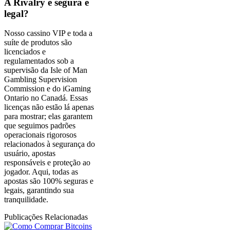
A Rivalry é segura e
legal?
Nosso cassino VIP e toda a
suíte de produtos são
licenciados e
regulamentados sob a
supervisão da Isle of Man
Gambling Supervision
Commission e do iGaming
Ontario no Canadá. Essas
licenças não estão lá apenas
para mostrar; elas garantem
que seguimos padrões
operacionais rigorosos
relacionados à segurança do
usuário, apostas
responsáveis e proteção ao
jogador. Aqui, todas as
apostas são 100% seguras e
legais, garantindo sua
tranquilidade.
Publicações Relacionadas