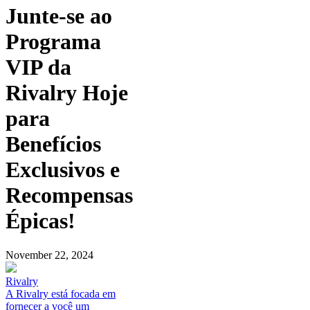
Junte-se ao
Programa
VIP da
Rivalry Hoje
para
Benefícios
Exclusivos e
Recompensas
Épicas!
November 22, 2024
Rivalry
A Rivalry está focada em
fornecer a você um