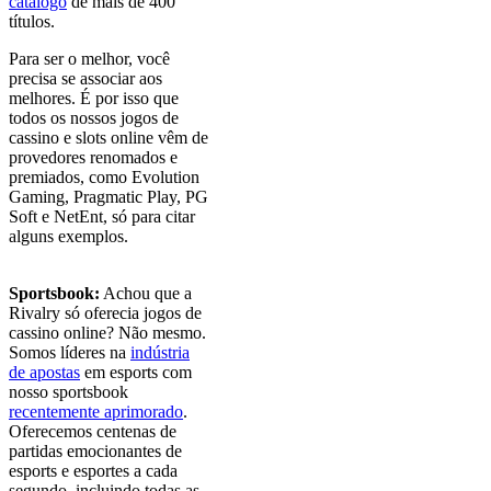
catálogo
de mais de 400
títulos.
Para ser o melhor, você
precisa se associar aos
melhores. É por isso que
todos os nossos jogos de
cassino e slots online vêm de
provedores renomados e
premiados, como Evolution
Gaming, Pragmatic Play, PG
Soft e NetEnt, só para citar
alguns exemplos.
Sportsbook:
Achou que a
Rivalry só oferecia jogos de
cassino online? Não mesmo.
Somos líderes na
indústria
de apostas
em esports com
nosso sportsbook
recentemente aprimorado
.
Oferecemos centenas de
partidas emocionantes de
esports e esportes a cada
segundo, incluindo todas as