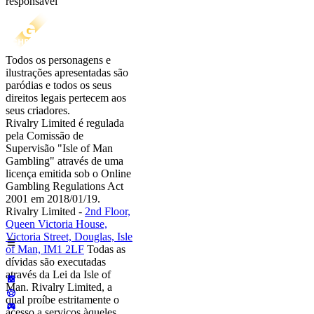
responsável
Todos os personagens e
ilustrações apresentadas são
paródias e todos os seus
direitos legais pertecem aos
seus criadores.
Rivalry Limited é regulada
pela Comissão de
Supervisão "Isle of Man
Gambling" através de uma
licença emitida sob o Online
Gambling Regulations Act
2001 em 2018/01/19.
Rivalry Limited -
2nd Floor,
Queen Victoria House,
Victoria Street, Douglas, Isle
of Man, IM1 2LF
Todas as
dívidas são executadas
através da Lei da Isle of
Man. Rivalry Limited, a
qual proíbe estritamente o
acesso a serviços àqueles