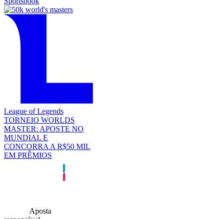
Sportsbook
League of Legends
TORNEIO WORLDS
MASTER: APOSTE NO
MUNDIAL E
CONCORRA A R$50 MIL
EM PRÊMIOS
Aposta