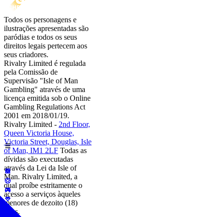
Todos os personagens e
ilustrações apresentadas são
paródias e todos os seus
direitos legais pertecem aos
seus criadores.
Rivalry Limited é regulada
pela Comissão de
Supervisão "Isle of Man
Gambling" através de uma
licença emitida sob o Online
Gambling Regulations Act
2001 em 2018/01/19.
Rivalry Limited -
2nd Floor,
Queen Victoria House,
Victoria Street, Douglas, Isle
of Man, IM1 2LF
Todas as
dívidas são executadas
através da Lei da Isle of
Man. Rivalry Limited, a
qual proíbe estritamente o
acesso a serviços àqueles
menores de dezoito (18)
anos.