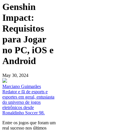
Genshin
Impact:
Requisitos
para Jogar
no PC, iOS e
Android
May 30, 2024
Marciano Guimarães
Redator e fã de esports e
esportes em geral, entusiasta
do universo de jogos
eletrônicos desde
Ronaldinho Soccer 98.
Entre os jogos que foram um
real sucesso nos últimos