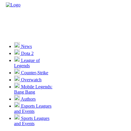
News
Dota 2
League of
Legends
Counter-Strike
Overwatch
Mobile Legends:
Bang Bang
Authors
Esports Leagues
and Events
Sports Leagues
and Events